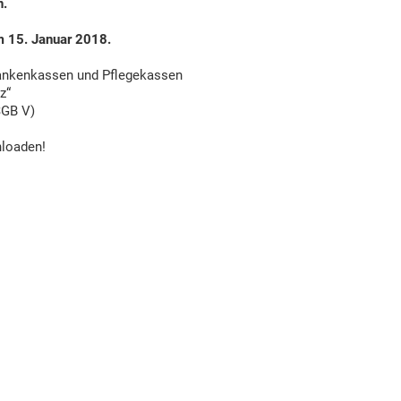
n.
m 15. Januar 2018.
ankenkassen und Pflegekassen
z“
SGB V)
loaden!