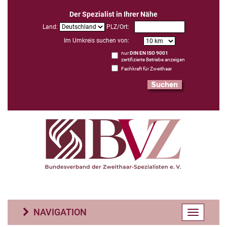
Der Spezialist in Ihrer Nähe
Land:
PLZ/Ort:
Im Umkreis suchen von:
nur
DIN EN ISO 9001
zertifizierte Betriebe anzeigen
Fachkraft für Zweithaar
NAVIGATION
Toggle
navigatio