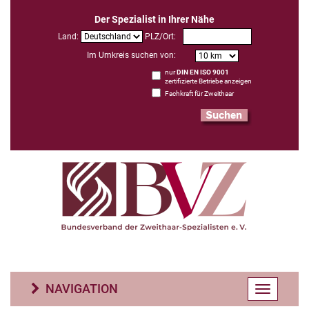
Der Spezialist in Ihrer Nähe
Land:
PLZ/Ort:
Im Umkreis suchen von:
nur
DIN EN ISO 9001
zertifizierte Betriebe anzeigen
Fachkraft für Zweithaar
NAVIGATION
Toggle
navigatio